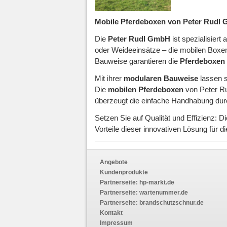
Mobile Pferdeboxen von Peter Rudl Gm
Die
Peter Rudl GmbH
ist spezialisiert 
oder Weideeinsätze – die mobilen Boxen 
Bauweise garantieren die
Pferdeboxen
Mit ihrer
modularen Bauweise
lassen s
Die
mobilen Pferdeboxen
von Peter Rud
überzeugt die einfache Handhabung durc
Setzen Sie auf Qualität und Effizienz: D
Vorteile dieser innovativen Lösung für d
Angebote
Kundenprodukte
Partnerseite:
hp-markt.de
Partnerseite:
wartenummer.de
Partnerseite:
brandschutzschnur.de
Kontakt
Impressum